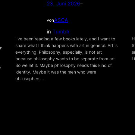
23. Juni 2026
–
ASCA
von
in
Tumblr
I’ve been reading a few books lately, and I want to
H
share what I think happens with art in general: Art is
S
on
everything. Philosophy, especially, is not art
e
,
because philosophy wants to be separate from art.
L
So we let it. Maybe philosophy needs this kind of
h
identity. Maybe it was the men who were
philosophers…