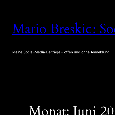
Zum
Inhalt
springen
Mario Breskic : So
Meine Social‑Media‑Beiträge – offen und ohne Anmeldung
Monat:
Juni 2