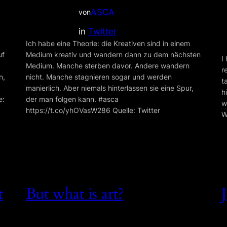
ASCA
von
in
Twitter
Ich habe eine Theorie: die Kreativen sind in einem
uf
Medium kreativ und wandern dann zu dem nächsten
I
Medium. Manche sterben davor. Andere wandern
r
n,
nicht. Manche stagnieren sogar und werden
t
manierlich. Aber niemals hinterlassen sie eine Spur,
h
e:
der man folgen kann. #asca
w
https://t.co/yhOVasW286 Quelle: Twitter
W
t
But what is art?