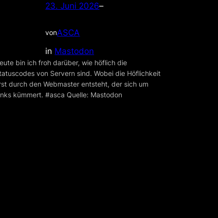
23. Juni 2026
–
ASCA
von
in
Mastodon
eute bin ich froh darüber, wie höflich die
tatuscodes von Servern sind. Wobei die Höflichkeit
rst durch den Webmaster entsteht, der sich um
inks kümmert. #asca Quelle: Mastodon