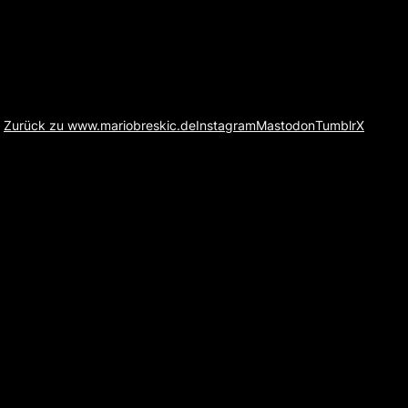
Zurück zu www.mariobreskic.de
Instagram
Mastodon
Tumblr
X