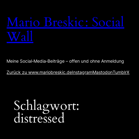
Zum
Inhalt
Mario Breskic : Social
springen
Wall
Meine Social‑Media‑Beiträge – offen und ohne Anmeldung
Zurück zu www.mariobreskic.de
Instagram
Mastodon
Tumblr
X
Schlagwort:
distressed