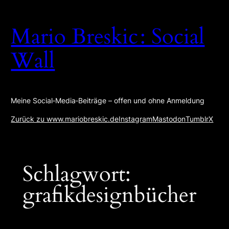
Zum
Inhalt
Mario Breskic : Social
springen
Wall
Meine Social‑Media‑Beiträge – offen und ohne Anmeldung
Zurück zu www.mariobreskic.de
Instagram
Mastodon
Tumblr
X
Schlagwort:
grafikdesignbücher