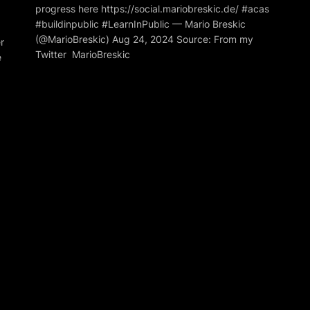
progress here https://social.mariobreskic.de/ #acas
#buildinpublic #LearnInPublic — Mario Breskic
(@MarioBreskic) Aug 24, 2024 Source: From my
r
Twitter MarioBreskic
e