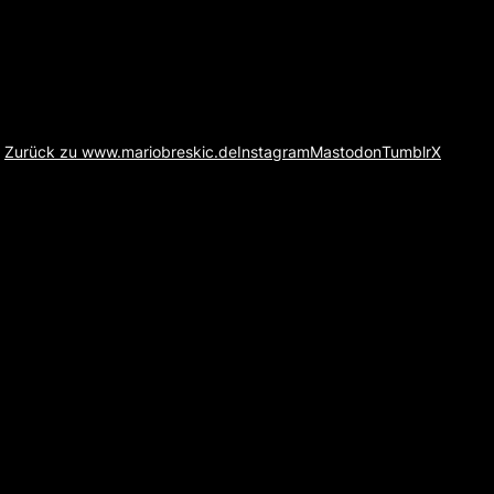
Zurück zu www.mariobreskic.de
Instagram
Mastodon
Tumblr
X