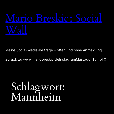
Zum
Inhalt
Mario Breskic : Social
springen
Wall
Meine Social‑Media‑Beiträge – offen und ohne Anmeldung
Zurück zu www.mariobreskic.de
Instagram
Mastodon
Tumblr
X
Schlagwort:
Mannheim