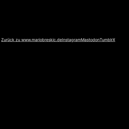
Zurück zu www.mariobreskic.de
Instagram
Mastodon
Tumblr
X