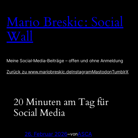
Zum
Inhalt
Mario Breskic : Social
springen
Wall
Meine Social‑Media‑Beiträge – offen und ohne Anmeldung
Zurück zu www.mariobreskic.de
Instagram
Mastodon
Tumblr
X
20 Minuten am Tag für
Social Media
26. Februar 2026
–
ASCA
von