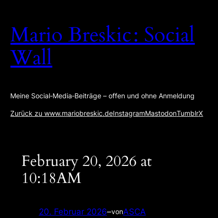
Zum
Inhalt
Mario Breskic : Social
springen
Wall
Meine Social‑Media‑Beiträge – offen und ohne Anmeldung
Zurück zu www.mariobreskic.de
Instagram
Mastodon
Tumblr
X
February 20, 2026 at
10:18AM
20. Februar 2026
–
ASCA
von