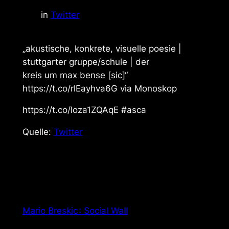
in
Twitter
„akustische, konkrete, visuelle poesie |
stuttgarter gruppe/schule | der
kreis um max bense [sic]“
https://t.co/rlEayhva6G via Monoskop
https://t.co/loza1ZQAqE #asca
Quelle:
Twitter
Mario Breskic : Social Wall