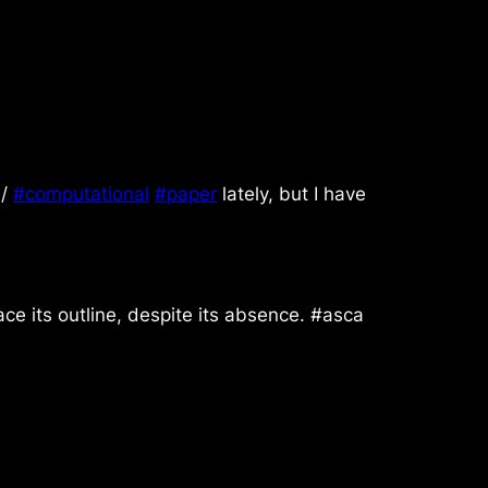
/
#computational
#paper
lately, but I have
ce its outline, despite its absence. #asca