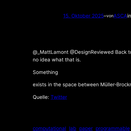
15. Oktober 2025
–
ASCA
i
von
@_MattLamont @DesignReviewed Back t
no idea what that is.
Something
exists in the space between Müller‑Brockm
Quelle:
Twitter
computational
lab
paper
programmable