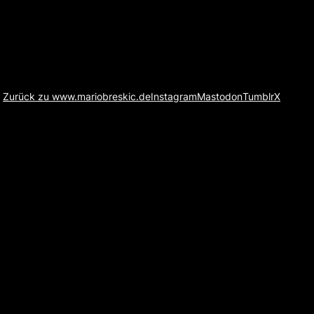
Zurück zu www.mariobreskic.de
Instagram
Mastodon
Tumblr
X