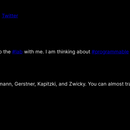
n
Twitter
o the
#lab
with me. I am thinking about
#programmable
ann, Gerstner, Kapitzki, and Zwicky. You can almost tra