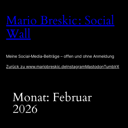
Zum
Inhalt
Mario Breskic : Social
springen
Wall
Meine Social‑Media‑Beiträge – offen und ohne Anmeldung
Zurück zu www.mariobreskic.de
Instagram
Mastodon
Tumblr
X
Monat:
Februar
2026