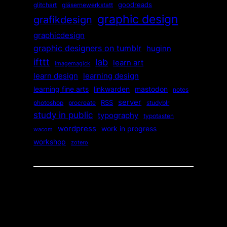
goodreads
glitchart
gläsernewerkstatt
graphic design
grafikdesign
graphicdesign
graphic designers on tumblr
huginn
ifttt
lab
learn art
imagemagick
learn design
learning design
mastodon
learning fine arts
linkwarden
notes
server
RSS
photoshop
studyblr
procreate
study in public
typography
typotasten
wordpress
work in progress
wacom
workshop
zotero