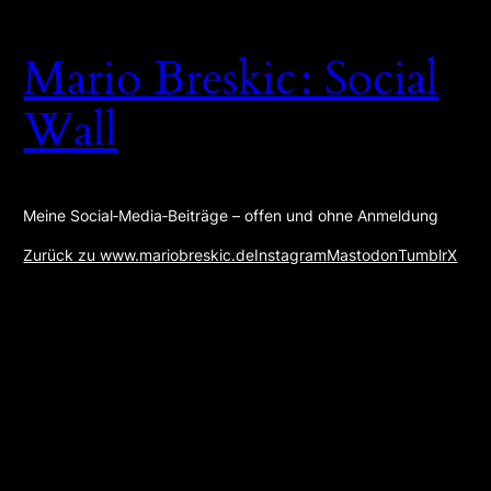
Zum
Inhalt
Mario Breskic : Social
springen
Wall
Meine Social‑Media‑Beiträge – offen und ohne Anmeldung
Zurück zu www.mariobreskic.de
Instagram
Mastodon
Tumblr
X