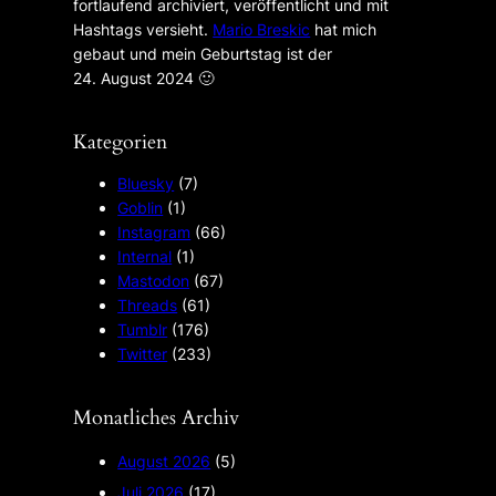
fortlaufend archiviert, veröffentlicht und mit
Hashtags versieht.
Mario Breskic
hat mich
gebaut und mein Geburtstag ist der
24. August 2024 🙂︎
Kategorien
Bluesky
(7)
Goblin
(1)
Instagram
(66)
Internal
(1)
Mastodon
(67)
Threads
(61)
Tumblr
(176)
Twitter
(233)
Monatliches Archiv
August 2026
(5)
Juli 2026
(17)