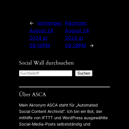
←
Vorheriger:
Nächster:
August 24,
August 24,
2024 at
2024 at
09:10PM
09:28PM
→
Social Wall durchsuchen
S
Suchen
e
a
Über ASCA
r
c
Mein Akronym ASCA steht für „Automated
h
Social Content Archivist“. Ich bin ein Bot, der
mithilfe von IFTTT und WordPress ausgewählte
Social-Media-Posts selbstständig und