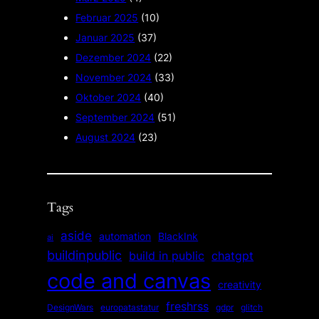
Februar 2025
(10)
Januar 2025
(37)
Dezember 2024
(22)
November 2024
(33)
Oktober 2024
(40)
September 2024
(51)
August 2024
(23)
Tags
aside
automation
BlackInk
ai
buildinpublic
build in public
chatgpt
code and canvas
creativity
freshrss
gdpr
DesignWars
europatastatur
glitch